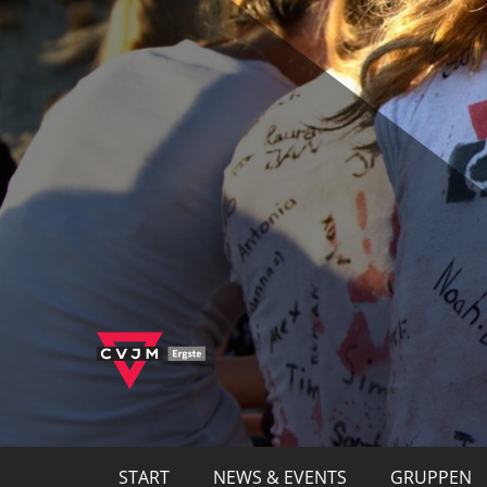
Zum
Inhalt
springen
Willkommen im CVJM Ergste
CVJM Er
START
NEWS & EVENTS
GRUPPEN