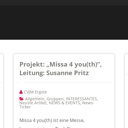
Projekt: „Missa 4 you(th)“,
Leitung: Susanne Pritz
CVJM Ergste
Allgemein
Gruppen
INTERESSANTES
,
,
,
Neuste Artikel
NEWS & EVENTS
News-
,
,
Ticker
Missa 4 you(th) ist eine Messe,