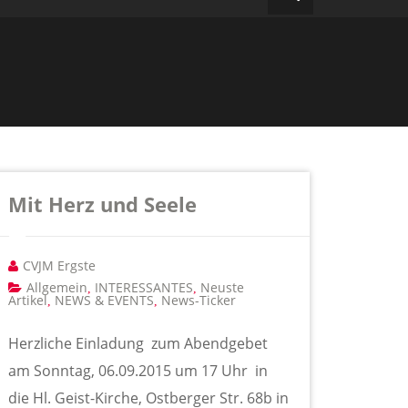
Mit Herz und Seele
CVJM Ergste
Allgemein
INTERESSANTES
Neuste
,
,
Artikel
NEWS & EVENTS
News-Ticker
,
,
Herzliche Einladung zum Abendgebet
am Sonntag, 06.09.2015 um 17 Uhr in
die Hl. Geist-Kirche, Ostberger Str. 68b in