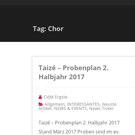
Tag: Chor
Taizé – Probenplan 2.
Halbjahr 2017
CVJM Ergste
Allgemein
INTERESSANTES
Neuste
,
,
Artikel
NEWS & EVENTS
News-Ticker
,
,
Taizé – Probenplan 2. Halbjahr 2017
Stand März 2017 Proben sind im ev.