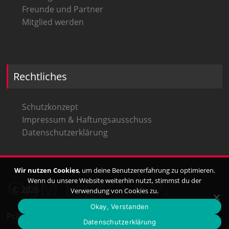
Freunde und Partner
Mitglied werden
Rechtliches
Schutzkonzept
Impressum & Haftungsausschuss
Datenschutzerklärung
Wir nutzen Cookies
, um deine Benutzererfahrung zu optimieren.
CVJM Ergste e.V.
Wenn du unsere Website weiterhin nutzt, stimmst du der
© 2026
Verwendung von Cookies zu.
Okay, Verstanden
Präsentiert von
WordPress
Theme:
Masonic
von
Datenschutzerklärung