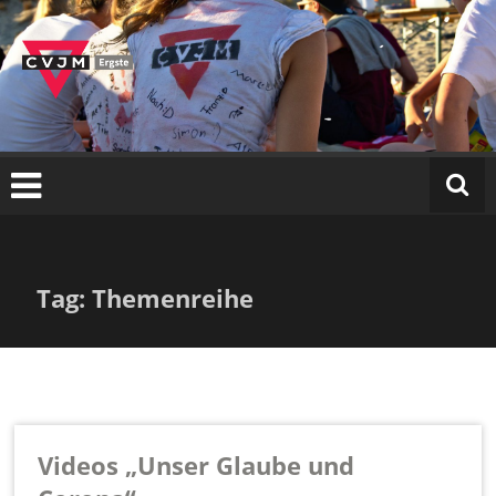
C
Zum
VJ
Inhalt
M
springen
E
r
g
st
e
e.
V.
Tag: Themenreihe
Videos „Unser Glaube und