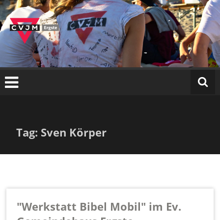
C
Zum
VJ
Inhalt
M
springen
E
r
g
st
e
e.
V.
Tag: Sven Körper
"Werkstatt Bibel Mobil" im Ev.